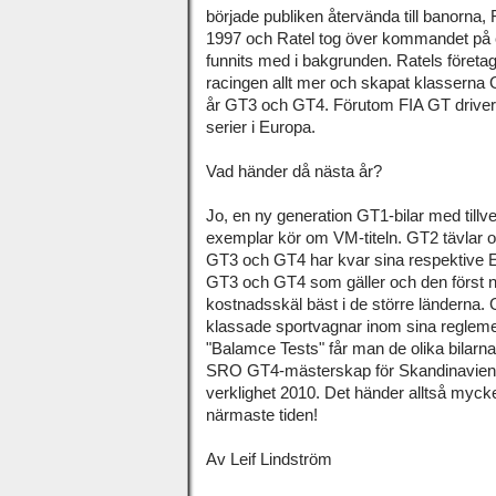
började publiken återvända till banorna,
1997 och Ratel tog över kommandet på e
funnits med i bakgrunden. Ratels företa
racingen allt mer och skapat klassern
år GT3 och GT4. Förutom FIA GT driver
serier i Europa.
Vad händer då nästa år?
Jo, en ny generation GT1-bilar med til
exemplar kör om VM-titeln. GT2 tävlar
GT3 och GT4 har kvar sina respektive E
GT3 och GT4 som gäller och den först
kostnadsskäl bäst i de större länderna. 
klassade sportvagnar inom sina reglem
"Balamce Tests" får man de olika bilarna a
SRO GT4-mästerskap för Skandinavien hå
verklighet 2010. Det händer alltså myck
närmaste tiden!
Av Leif Lindström