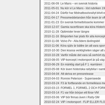
2011-06-09 Le Mans – en svensk historia
2011-05-01 Nu kör vi Le Mans - löd rubriken 1
2011-04-24 Därför har Midnattssolsrallyt blivit
2011-04-17 Pressmeddelanden från team är ofta
2011-01-23 En svensk formelbilsserie kommer i
2010-12-07 Gamla racerförare ska köra Histori
2010-11-28 Optimister lever längre
2010-11-16 Bilsporten har plats för alla koncept
2010-11-08 Volvo Pv - Alla tiders tävlingsbil
2010-11-06 Köra själv är bättre än att vara spo
2010-10-30 Den krassa verkligheten säger att vi 
2010-10-28 Varför måste det vara så oerhört dyrt
2010-08-05 VIP-koncept i motorsport är på väg 
2010-06-29 En märklig start på F 1 -karriären
2010-05-08 Kör även historiska rallybilar i sa
2010-04-04 Att skriva en pressrelease
2010-04-03 Ronnie Peterson - Superswede
2010-03-24 F3 är fortfarande en formelklass me
2010-03-15 FORMEL 1, FORMEL 2 OCH FOR
2010-03-14 F1 var från början ett förar-VM
2010-03-06 VIP bör finnas även i Rally-SM
2010-02-24 VIP i motorsport - FLIP ELLER FL