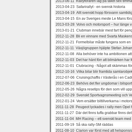
2013-06-11 Rallyföraren låg på taket sex timmar
2013-04-23 Safarirallyt - en svensk historia
2013-04-19 Allt svenskt hopp försvann samtidi
2013-04-15 En av Sveriges meste Le Mans för
2013-03-28 Volvo och motorsport – hur länge 
2013-01-21 Clubman innebär mest fart för pen
2012-11-28 Bli en vinnare med Svarta Maskens
2012-11-21 Formelbilar måste fungera som en bö
2012-11-11 Växjögruppen hjälpte Stefan Johans
2012-11-08 Alla behöver inte ha ambitionen att 
2012-11-03 Det har hänt förr att bilmärken har f
2012-11-01 Clubracing - Något att skämmas fö
2012-10-16 Vilka bilar blir framtida samlarobje
2012-07-06 Cruisingchaffis i Västerås i en Cadil
2012-06-23 Behövs det fler ungdomar i bilspor
2012-05-26 Några resetips för den som vill up
2012-02-29 Svenskt Sportvagnsmeeting och Ve
2012-01-24 Vem ersätter biltillverkarna i motor
2011-11-28 Peugeot lyckades i rally men Opel 
2011-11-27 Där det finns tuffa grabbar finns d
2011-11-04 MH Racing – ett svenskt team med 
2011-09-19 Så ska rally-SM räddas
2011-08-10 Clarion var först med att helsponsra 