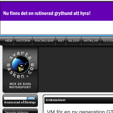
HEM
HISTORIK
RACING BAR
RBT
BILDER
ARTIKLAR
TESTE
Artikelarkivet
Avancerad sÃ¶kning»
VM för en ny generation GT
Senaste bilderna