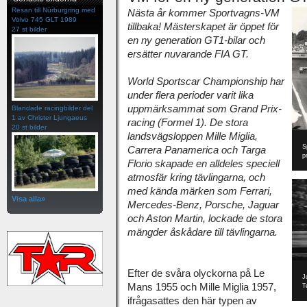
Resan till Nürburgring med
Nästa år kommer Sportvagns-VM
Volvo 745 GLT 1989
tillbaka! Mästerskapet är öppet för
27 st bilder
en ny generation GT1-bilar och
ersätter nuvarande FIA GT.
World Sportscar Championship har
under flera perioder varit lika
uppmärksammat som Grand Prix-
Blandade racingbilder del
1 av Christer Ljungaeus
racing (Formel 1). De stora
20 st bilder
landsvägsloppen Mille Miglia,
S
Carrera Panamerica och Targa
p
Florio skapade en alldeles speciell
atmosfär kring tävlingarna, och
med kända märken som Ferrari,
Visa alla»
Mercedes-Benz, Porsche, Jaguar
och Aston Martin, lockade de stora
mängder åskådare till tävlingarna.
Efter de svåra olyckorna på Le
J
Mans 1955 och Mille Miglia 1957,
T
ifrågasattes den här typen av