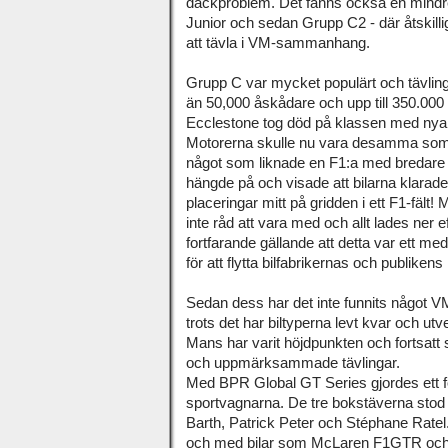
däckproblem. Det fanns också en mindr
Junior och sedan Grupp C2 - där åtskill
att tävla i VM-sammanhang.
Grupp C var mycket populärt och tävli
än 50,000 åskådare och upp till 350.00
Ecclestone tog död på klassen med nya 
Motorerna skulle nu vara desamma som i 
något som liknade en F1:a med bredare
hängde på och visade att bilarna klarade 
placeringar mitt på gridden i ett F1-fält!
inte råd att vara med och allt lades ner 
fortfarande gällande att detta var ett m
för att flytta bilfabrikernas och publikens 
Sedan dess har det inte funnits något VM
trots det har biltyperna levt kvar och utve
Mans har varit höjdpunkten och fortsatt
och uppmärksammade tävlingar.
Med BPR Global GT Series gjordes ett fö
sportvagnarna. De tre bokstäverna sto
Barth, Patrick Peter och Stéphane Ratel. 
och med bilar som McLaren F1GTR och F