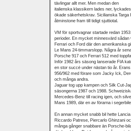
tävlingar allt mer. Men medan den
italienska klassikern lades ner, lyckade
ökade säkerhetskrav. Sicilianska Targa F
åtminstone fram till tidigt sjuttiotal.
VM för sportvagnar startade redan 1953 
perioder. En mycket minnesvärd sådan 
Ferrari och Ford där den amerikanska gig
Le Mans 24-timmarslopp. Några år sena
Porsche 917 och Ferrari 512 med toppfar
Inför 1982 års säsong lanserade FIA kat
en stor succé under nästan tio år. Erans
956/962 med förare som Jacky Ick, Dere
och många andra.
Jaguar tog upp kampen och Silk Cut-Ja
säsongerna 1987 och 1988. Schweiziska
Mercedes-Benz till racing igen, och silv
Mans 1989, där en av förarna i segerbi
En annan mycket snabb bil hette Lanci
Riccardo Patrese, Piercarlo Ghinzani o
många gånger snabbare än Porsche-bila