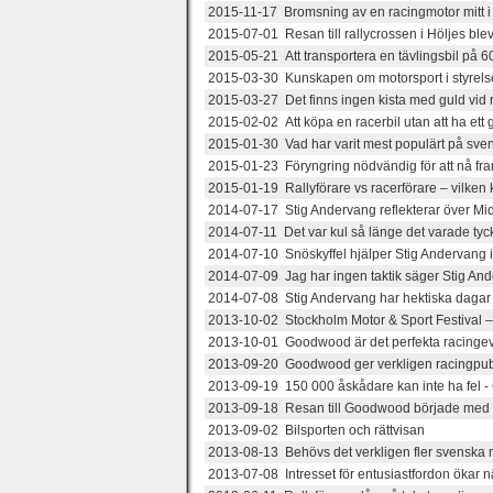
2015-11-17 Bromsning av en racingmotor mitt i
2015-07-01 Resan till rallycrossen i Höljes blev
2015-05-21 Att transportera en tävlingsbil på 60
2015-03-30 Kunskapen om motorsport i styre
2015-03-27 Det finns ingen kista med guld vid
2015-02-02 Att köpa en racerbil utan att ha ett 
2015-01-30 Vad har varit mest populärt på sve
2015-01-23 Föryngring nödvändig för att nå fra
2015-01-19 Rallyförare vs racerförare – vilken 
2014-07-17 Stig Andervang reflekterar över Midn
2014-07-11 Det var kul så länge det varade tyc
2014-07-10 Snöskyffel hjälper Stig Andervang i
2014-07-09 Jag har ingen taktik säger Stig Ande
2014-07-08 Stig Andervang har hektiska dagar f
2013-10-02 Stockholm Motor & Sport Festival – 
2013-10-01 Goodwood är det perfekta racing
2013-09-20 Goodwood ger verkligen racingpubl
2013-09-19 150 000 åskådare kan inte ha fel 
2013-09-18 Resan till Goodwood började med e
2013-09-02 Bilsporten och rättvisan
2013-08-13 Behövs det verkligen fler svenska 
2013-07-08 Intresset för entusiastfordon ökar n