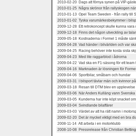
2010-02-20 Dags att förnya synen på VIP-gäster
2010-01-25 Några skrönor från rallyskogen nä
2010-01-13 Opel Team Sweden - från rally till
2010-01-02 Tyska varumärkesbekymmer i bilsp
2009-12-28 Ett retrokoncept skulle kunna vara 
2009-12-18 Finns det någon utveckling av tala
2009-05-18 Kostnaderna i Formel 1 måste sän
2009-04-28 Vad händer i bilvärlden och var ska
2009-04-25 Racing behöver inte kosta sista skj
2009-04-23 Med lite raggarblod i ådrorna
2009-04-22 Vad ska en F1-säsong för ett team 
2009-04-16 Marknaden är lösningen för Forme
2009-04-06 Sportbilar, småbarn och hundar
2009-03-31 I bilsport tävlar män och kvinnor p
2009-03-18 Resan till DTM blev en upplevelse u
2009-03-06 När Anders Kulläng vann Svenska R
2009-03-05 Kunderna har inte köpt snacket o
2009-03-04 Svindlande bilaffärer
2009-03-03 Värdet av att ha rätt namn i motors
2009-02-20 Det är mycket viktigt med en bra di
2008-11-14 Att arbeta i en motorklubb
2008-10-08 Pressrelease från Christian Betti