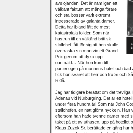
avslöjanden. Det är nämligen ett
välkänt faktum att många förare
och stallbossar varit extremt
intresserade av galanta damer.
Detta har ibland fått de mest
katastrofala följder. Som när
hustrun till en välkänd brittisk
stallchef fått för sig att hon skulle
L
B
överraska sin man vid ett Grand
Prix genom att dyka upp
oanmäld… När hon kom till
portierlogen på mannens hotell och bad a
fick hon svaret att herr och fru Si och 
Ridå.
Jag har tidigare berättat om det trevlig
Adenau vid Nürburgring. Det är ett hote
under flera hundra år! Som när John Co
stallchefen, en natt glömt nyckeln. Han v
eftersom han hade tvenne damer med sig. 
taket på ett av uthusen, upp på hotellet 
Klaus Zuzok Sr. berättade en gång hur ha