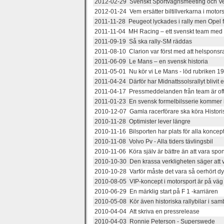
2012-02-29 Svenskt Sportvagnsmeeting och Ve
2012-01-24 Vem ersätter biltillverkarna i motor
2011-11-28 Peugeot lyckades i rally men Opel 
2011-11-04 MH Racing – ett svenskt team med 
2011-09-19 Så ska rally-SM räddas
2011-08-10 Clarion var först med att helsponsra 
2011-06-09 Le Mans – en svensk historia
2011-05-01 Nu kör vi Le Mans - löd rubriken 1
2011-04-24 Därför har Midnattssolsrallyt blivit
2011-04-17 Pressmeddelanden från team är ofta
2011-01-23 En svensk formelbilsserie kommer i
2010-12-07 Gamla racerförare ska köra Histori
2010-11-28 Optimister lever längre
2010-11-16 Bilsporten har plats för alla koncept
2010-11-08 Volvo Pv - Alla tiders tävlingsbil
2010-11-06 Köra själv är bättre än att vara spo
2010-10-30 Den krassa verkligheten säger att vi 
2010-10-28 Varför måste det vara så oerhört dyrt
2010-08-05 VIP-koncept i motorsport är på väg 
2010-06-29 En märklig start på F 1 -karriären
2010-05-08 Kör även historiska rallybilar i sa
2010-04-04 Att skriva en pressrelease
2010-04-03 Ronnie Peterson - Superswede