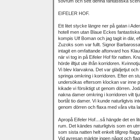
sovrum och sett denna fantastiska scen
EIFELER HOF.
Ett litet stycke längre ner på gatan i Aden
hotell men utan Blaue Eckes fantastiska
kompis Ulf Boman och jag tagit in där, e
Zuzoks som var fullt. Signor Barbarossa 
intagit en omfattande aftonvard hos Klau
när vi tog in på Eifeler Hof för natten. Kn
hörde illtjut ute ifrån korridoren. Kvinnotju
Vi blev klarvakna. Det var glädjetjut oc
springa omkring i korridoren. Efter en st
undersökas eftersom klockan var inne p
kikade vi försiktigt ut genom dörren. Jo
nakna damer omkring i korridoren vilt t
bortåt tio damer. Vi kunde naturligtvis in
genom dörren och flaxa med våra vita lak
Apropå Eifeler Hof…så hängde det en lite
rum. Det kändes naturligtvis som en ut
som sista natten helt enkelt tillgrep fla
Vid avresan märkte ingen något och flag