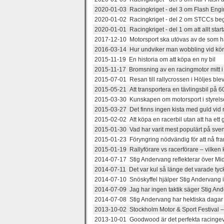
2020-01-03 Racingkriget - del 3 om Flash Engine
2020-01-02 Racingkriget - del 2 om STCCs be
2020-01-01 Racingkriget - del 1 om att allt sta
2017-12-10 Motorsport ska utövas av de som h
2016-03-14 Hur undviker man wobbling vid kö
2015-11-19 En historia om att köpa en ny bil
2015-11-17 Bromsning av en racingmotor mitt i
2015-07-01 Resan till rallycrossen i Höljes blev
2015-05-21 Att transportera en tävlingsbil på 60
2015-03-30 Kunskapen om motorsport i styre
2015-03-27 Det finns ingen kista med guld vid
2015-02-02 Att köpa en racerbil utan att ha ett 
2015-01-30 Vad har varit mest populärt på sve
2015-01-23 Föryngring nödvändig för att nå fra
2015-01-19 Rallyförare vs racerförare – vilken 
2014-07-17 Stig Andervang reflekterar över Midn
2014-07-11 Det var kul så länge det varade tyc
2014-07-10 Snöskyffel hjälper Stig Andervang i
2014-07-09 Jag har ingen taktik säger Stig Ande
2014-07-08 Stig Andervang har hektiska dagar f
2013-10-02 Stockholm Motor & Sport Festival – 
2013-10-01 Goodwood är det perfekta racing