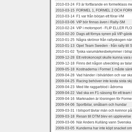
2010-03-24 F3 är fortfarande en formelklass me
2010-03-15 FORMEL 1, FORMEL 2 OCH FOR
2010-03-14 F1 var från början ett förar-VM
2010-03-06 VIP bör finnas även i Rally-SM
2010-02-24 VIP i motorsport - FLIP ELLER FL
2010-02-20 Dags att förnya synen på VIP-gäster
2010-01-25 Några skrönor från rallyskogen nä
2010-01-13 Opel Team Sweden - från rally till
2010-01-02 Tyska varumärkesbekymmer i bilsp
2009-12-28 Ett retrokoncept skulle kunna vara 
2009-12-18 Finns det någon utveckling av tala
2009-05-18 Kostnaderna i Formel 1 måste sän
2009-04-28 Vad händer i bilvärlden och var ska
2009-04-25 Racing behöver inte kosta sista skj
2009-04-23 Med lite raggarblod i ådrorna
2009-04-22 Vad ska en F1-säsong för ett team 
2009-04-16 Marknaden är lösningen för Forme
2009-04-06 Sportbilar, småbarn och hundar
2009-03-31 I bilsport tävlar män och kvinnor p
2009-03-18 Resan till DTM blev en upplevelse u
2009-03-06 När Anders Kulläng vann Svenska R
2009-03-05 Kunderna har inte köpt snacket o