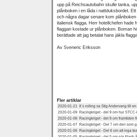
upp på Reichsautobahn skulle tanka, upp
plånboken i en låda i nattduksbordet. Ett
och några dagar senare kom plånboken 
italiensk flagga. Herr hotellchefen hade
flaggan kostade ur plånboken. Boman höl
berättade att jag betalat hans jäkla flagga
Av Sveneric Eriksson
Fler artiklar
2020-01-21 It´s rolling sa Stig Andervang till en 
2020-01-09 Racingkriget - del 9 om hur STCC-
2020-01-08 Racingkriget - del 8 om framtiden f
2020-01-07 Racingkriget - Del 7 om den som ga
2020-01-06 Racingkriget - Del 6 om att inga te
2020-01-05 Racingkriget - del 5 om när Flash å