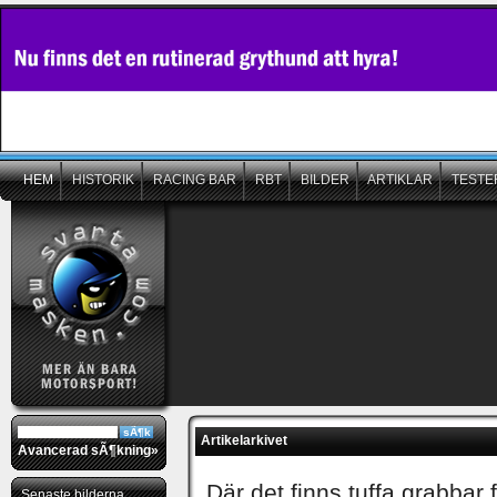
HEM
HISTORIK
RACING BAR
RBT
BILDER
ARTIKLAR
TESTE
Artikelarkivet
Avancerad sÃ¶kning»
Där det finns tuffa grabbar
Senaste bilderna