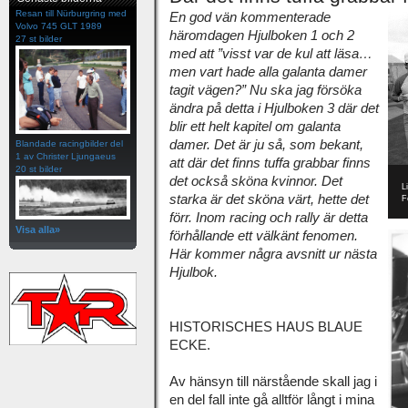
Resan till Nürburgring med
En god vän kommenterade
Volvo 745 GLT 1989
häromdagen Hjulboken 1 och 2
27 st bilder
med att ”visst var de kul att läsa…
men vart hade alla galanta damer
tagit vägen?” Nu ska jag försöka
ändra på detta i Hjulboken 3 där det
blir ett helt kapitel om galanta
damer. Det är ju så, som bekant,
Blandade racingbilder del
1 av Christer Ljungaeus
att där det finns tuffa grabbar finns
20 st bilder
det också sköna kvinnor. Det
L
starka är det sköna värt, hette det
F
förr. Inom racing och rally är detta
Visa alla»
förhållande ett välkänt fenomen.
Här kommer några avsnitt ur nästa
Hjulbok.
HISTORISCHES HAUS BLAUE
ECKE.
Av hänsyn till närstående skall jag i
en del fall inte gå alltför långt i mina