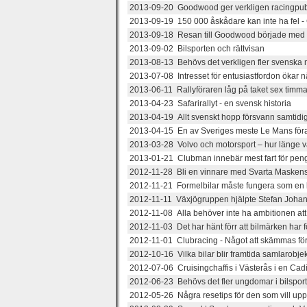
2013-09-20 Goodwood ger verkligen racingpubl
2013-09-19 150 000 åskådare kan inte ha fel 
2013-09-18 Resan till Goodwood började med e
2013-09-02 Bilsporten och rättvisan
2013-08-13 Behövs det verkligen fler svenska 
2013-07-08 Intresset för entusiastfordon ökar n
2013-06-11 Rallyföraren låg på taket sex timmar
2013-04-23 Safarirallyt - en svensk historia
2013-04-19 Allt svenskt hopp försvann samtidi
2013-04-15 En av Sveriges meste Le Mans för
2013-03-28 Volvo och motorsport – hur länge 
2013-01-21 Clubman innebär mest fart för pen
2012-11-28 Bli en vinnare med Svarta Maskens
2012-11-21 Formelbilar måste fungera som en bö
2012-11-11 Växjögruppen hjälpte Stefan Johans
2012-11-08 Alla behöver inte ha ambitionen att 
2012-11-03 Det har hänt förr att bilmärken har f
2012-11-01 Clubracing - Något att skämmas fö
2012-10-16 Vilka bilar blir framtida samlarobje
2012-07-06 Cruisingchaffis i Västerås i en Cadil
2012-06-23 Behövs det fler ungdomar i bilspor
2012-05-26 Några resetips för den som vill up