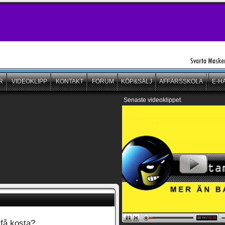
R
VIDEOKLIPP
KONTAKT
FORUM
KÖP&SÄLJ
AFFÄRSSKOLA
E-H
Senaste videoklippet
 få kosta?