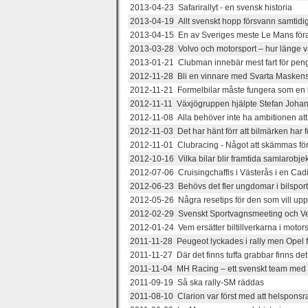
2013-04-23 Safarirallyt - en svensk historia
2013-04-19 Allt svenskt hopp försvann samtidi
2013-04-15 En av Sveriges meste Le Mans för
2013-03-28 Volvo och motorsport – hur länge 
2013-01-21 Clubman innebär mest fart för pen
2012-11-28 Bli en vinnare med Svarta Maskens
2012-11-21 Formelbilar måste fungera som en bö
2012-11-11 Växjögruppen hjälpte Stefan Johans
2012-11-08 Alla behöver inte ha ambitionen att 
2012-11-03 Det har hänt förr att bilmärken har f
2012-11-01 Clubracing - Något att skämmas fö
2012-10-16 Vilka bilar blir framtida samlarobje
2012-07-06 Cruisingchaffis i Västerås i en Cadil
2012-06-23 Behövs det fler ungdomar i bilspor
2012-05-26 Några resetips för den som vill up
2012-02-29 Svenskt Sportvagnsmeeting och Ve
2012-01-24 Vem ersätter biltillverkarna i motor
2011-11-28 Peugeot lyckades i rally men Opel 
2011-11-27 Där det finns tuffa grabbar finns d
2011-11-04 MH Racing – ett svenskt team med 
2011-09-19 Så ska rally-SM räddas
2011-08-10 Clarion var först med att helsponsra 