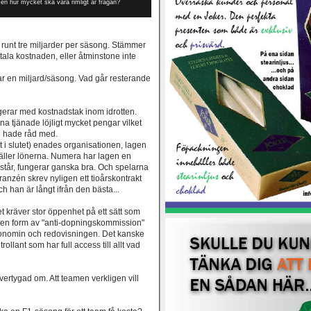
en hur mycket ska vara rimligt är frågan?
runt tre miljarder per säsong. Stämmer
tala kostnaden, eller åtminstone inte
tar en miljard/säsong. Vad går resterande
ngerar med kostnadstak inom idrotten.
na tjänade löjligt mycket pengar vilket
nte hade råd med.
t i slutet) enades organisationen, lagen
gäller lönerna. Numera har lagen en
rstår, fungerar ganska bra. Och spelarna
ranzén skrev nyligen ett tioårskontrakt
h han är långt ifrån den bästa...
t kräver stor öppenhet på ett sätt som
vs en form av "anti-dopningskommission"
konomin och redovisningen. Det kanske
rollant som har full access till allt vad
övertygad om. Att teamen verkligen vill