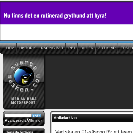
HEM
HISTORIK
RACING BAR
RBT
BILDER
ARTIKLAR
TESTE
Artikelarkivet
Avancerad sÃ¶kning»
Vad ska en F1-säsong för ett team
Senaste bilderna