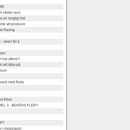
986
 en sådan succ
 en sorglig hist
nte att producer
sk Racing
 – även för k
nsor
har ytterst f
 att hålla på
bort
mband med Rally
d frihet
MEL 3 - BEHÖVS FLER?
OP?
 i motorsport