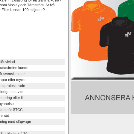
ska en F1-säsong för ett team få kosta?
n som Mosley och Tärnström. Är två
? Eller kanske 100 miljoner?
förtvivlad
katastrofen kunde
ör svensk motor
par efter mycket
am protesterade
terigen blev de
ering efter ti
gynnelse
rtade när STCC
ar råd
rning med släpvagn
 Stockholm på 70