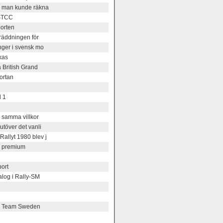
r man kunde räkna
 STCC
orten
räddningen för
nger i svensk mo
kas
 British Grand
ortan
l 1
å samma villkor
töver det vanli
allyt 1980 blev j
m premium
port
alog i Rally-SM
ng Team Sweden