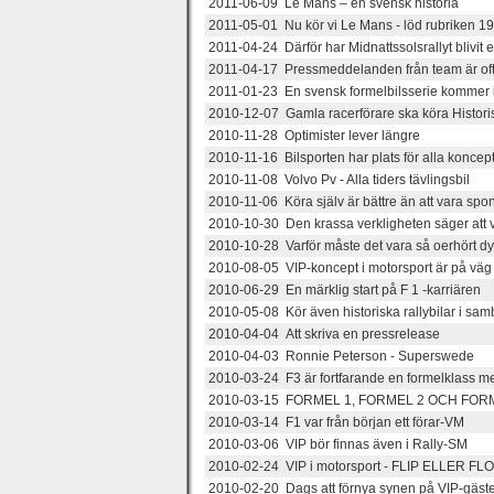
2011-06-09 Le Mans – en svensk historia
2011-05-01 Nu kör vi Le Mans - löd rubriken 1
2011-04-24 Därför har Midnattssolsrallyt blivit
2011-04-17 Pressmeddelanden från team är ofta
2011-01-23 En svensk formelbilsserie kommer i
2010-12-07 Gamla racerförare ska köra Histori
2010-11-28 Optimister lever längre
2010-11-16 Bilsporten har plats för alla koncept
2010-11-08 Volvo Pv - Alla tiders tävlingsbil
2010-11-06 Köra själv är bättre än att vara spo
2010-10-30 Den krassa verkligheten säger att vi 
2010-10-28 Varför måste det vara så oerhört dyrt
2010-08-05 VIP-koncept i motorsport är på väg 
2010-06-29 En märklig start på F 1 -karriären
2010-05-08 Kör även historiska rallybilar i sa
2010-04-04 Att skriva en pressrelease
2010-04-03 Ronnie Peterson - Superswede
2010-03-24 F3 är fortfarande en formelklass me
2010-03-15 FORMEL 1, FORMEL 2 OCH FOR
2010-03-14 F1 var från början ett förar-VM
2010-03-06 VIP bör finnas även i Rally-SM
2010-02-24 VIP i motorsport - FLIP ELLER FL
2010-02-20 Dags att förnya synen på VIP-gäster