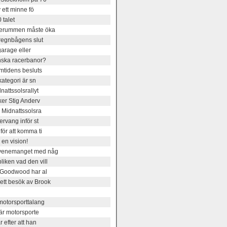
 ett minne fö
 talet
lserummen måste öka
 regnbågens slut
garage eller
nska racerbanor?
mtidens besluts
kategori är sn
attssolsrallyt
ker Stig Anderv
 Midnattssolsra
rvang inför st
ör att komma ti
en vision!
evenemanget med någ
iken vad den vill
- Goodwood har al
tt besök av Brook
motorsporttalang
är motorsporte
 efter att han