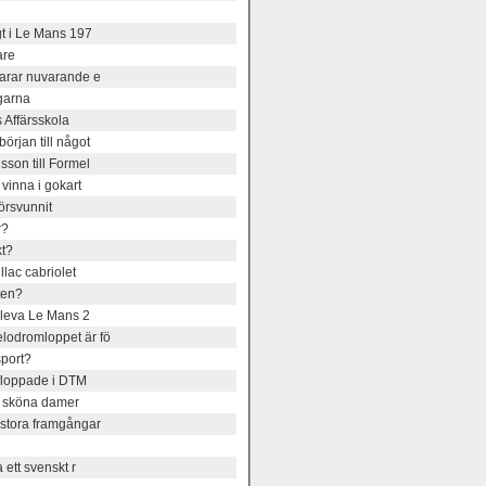
gt i Le Mans 197
are
varar nuvarande e
garna
 Affärsskola
rjan till något
son till Formel
vinna i gokart
örsvunnit
r?
kt?
lac cabriolet
ten?
pleva Le Mans 2
lodromloppet är fö
sport?
floppade i DTM
et sköna damer
stora framgångar
ett svenskt r