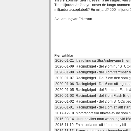
Till sist kommer den intressantaste frågan. Vad 
Tre miljarder är för dyrt, anser de tunga namne
miljarder acceptabelt? En miljard? 500 miljoner
Av Lars-Ingvar Eriksson
Fler artiklar
2020-01-21 It´s rolling sa Stig Andervang till en 
2020-01-09 Racingkriget - del 9 om hur STCC-
2020-01-08 Racingkriget - del 8 om framtiden f
2020-01-07 Racingkriget - Del 7 om den som ga
2020-01-06 Racingkriget - Del 6 om att inga te
2020-01-05 Racingkriget - del 5 om när Flash å
2020-01-03 Racingkriget - del 3 om Flash Engine
2020-01-02 Racingkriget - del 2 om STCCs be
2020-01-01 Racingkriget - del 1 om att allt sta
2017-12-10 Motorsport ska utövas av de som h
2016-03-14 Hur undviker man wobbling vid kö
2015-11-19 En historia om att köpa en ny bil
2015-11-17 Bromsning av en racingmotor mitt i