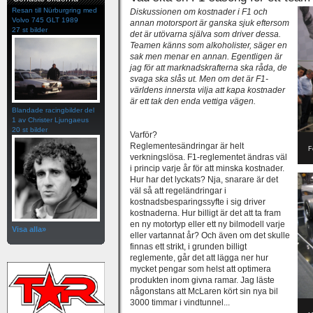
Resan till Nürburgring med
Diskussionen om kostnader i F1 och
Volvo 745 GLT 1989
annan motorsport är ganska sjuk eftersom
27 st bilder
det är utövarna själva som driver dessa.
Teamen känns som alkoholister, säger en
sak men menar en annan. Egentligen är
jag för att marknadskrafterna ska råda, de
svaga ska slås ut. Men om det är F1-
världens innersta vilja att kapa kostnader
är ett tak den enda vettiga vägen.
Blandade racingbilder del
1 av Christer Ljungaeus
20 st bilder
Varför?
Reglementesändringar är helt
F
verkningslösa. F1-reglementet ändras väl
i princip varje år för att minska kostnader.
Hur har det lyckats? Nja, snarare är det
väl så att regeländringar i
kostnadsbesparingssyfte i sig driver
kostnaderna. Hur billigt är det att ta fram
en ny motortyp eller ett ny bilmodell varje
Visa alla»
eller vartannat år? Och även om det skulle
finnas ett strikt, i grunden billigt
reglemente, går det att lägga ner hur
mycket pengar som helst att optimera
produkten inom givna ramar. Jag läste
någonstans att McLaren kört sin nya bil
3000 timmar i vindtunnel...