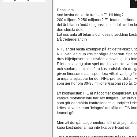
M
Dessutom.
Vad kostar det att ta fram en F1-bil idag?
200 miljoner? 250 miljoner? F1-teamen bränner 
det är bilarna ändå en ganska liten del av den to
den största delen.
Låt oss anta att bilarna och dess utveckling kos
två tredjedelar till?
NHL är det bästa exemplet på att det faktiskt fu
NHL var i en djup kris för några år sedan. Spelar
drev biljettpriserna till nivåer som vanligt folk i
Efter en säsong utan spel (det blev en kortvarian
och spelarna om att införa kostnadstak när det 
given lönesumma att spendera vilket, vad jag fö
är inga fattiglappar för det. NHL-proffset Johan F
som ger honom 30-35 miljoner/säsong i tio år. Oc
Ett kostnadstak i F1 är något mer komplicerat. De
kanske motorfolk inte har sett tidigare. Det krä
som gör oanmälda kontroller och djupdyker i e
krävs att varje team "tvingas" anställa en FIA-kont
teamet gör.
Men att det går att genomföra fullt ut är jag helt 
kapa kostnader är jag inte lika övertygad om.