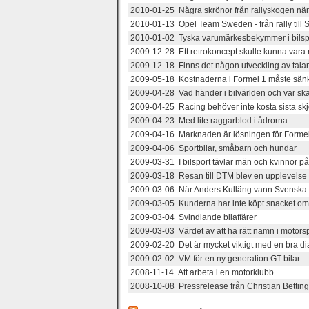
2010-01-25 Några skrönor från rallyskogen nä
2010-01-13 Opel Team Sweden - från rally till
2010-01-02 Tyska varumärkesbekymmer i bilsp
2009-12-28 Ett retrokoncept skulle kunna vara 
2009-12-18 Finns det någon utveckling av tala
2009-05-18 Kostnaderna i Formel 1 måste sän
2009-04-28 Vad händer i bilvärlden och var ska
2009-04-25 Racing behöver inte kosta sista skj
2009-04-23 Med lite raggarblod i ådrorna
2009-04-16 Marknaden är lösningen för Forme
2009-04-06 Sportbilar, småbarn och hundar
2009-03-31 I bilsport tävlar män och kvinnor p
2009-03-18 Resan till DTM blev en upplevelse u
2009-03-06 När Anders Kulläng vann Svenska R
2009-03-05 Kunderna har inte köpt snacket o
2009-03-04 Svindlande bilaffärer
2009-03-03 Värdet av att ha rätt namn i motors
2009-02-20 Det är mycket viktigt med en bra di
2009-02-02 VM för en ny generation GT-bilar
2008-11-14 Att arbeta i en motorklubb
2008-10-08 Pressrelease från Christian Betti