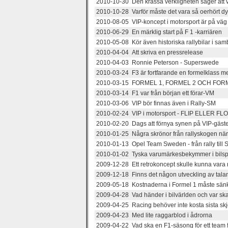
2010-10-30 Den krassa verkligheten säger att vi 
2010-10-28 Varför måste det vara så oerhört dyrt
2010-08-05 VIP-koncept i motorsport är på väg 
2010-06-29 En märklig start på F 1 -karriären
2010-05-08 Kör även historiska rallybilar i sa
2010-04-04 Att skriva en pressrelease
2010-04-03 Ronnie Peterson - Superswede
2010-03-24 F3 är fortfarande en formelklass me
2010-03-15 FORMEL 1, FORMEL 2 OCH FOR
2010-03-14 F1 var från början ett förar-VM
2010-03-06 VIP bör finnas även i Rally-SM
2010-02-24 VIP i motorsport - FLIP ELLER FL
2010-02-20 Dags att förnya synen på VIP-gäster
2010-01-25 Några skrönor från rallyskogen nä
2010-01-13 Opel Team Sweden - från rally till
2010-01-02 Tyska varumärkesbekymmer i bilsp
2009-12-28 Ett retrokoncept skulle kunna vara 
2009-12-18 Finns det någon utveckling av tala
2009-05-18 Kostnaderna i Formel 1 måste sän
2009-04-28 Vad händer i bilvärlden och var ska
2009-04-25 Racing behöver inte kosta sista skj
2009-04-23 Med lite raggarblod i ådrorna
2009-04-22 Vad ska en F1-säsong för ett team 