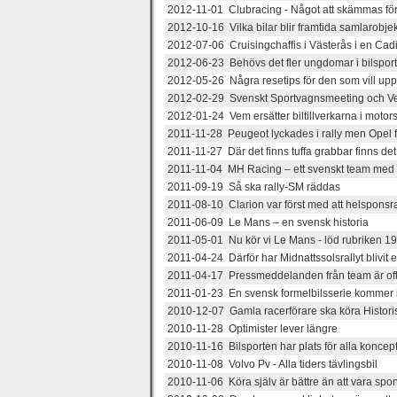
2012-11-01 Clubracing - Något att skämmas fö
2012-10-16 Vilka bilar blir framtida samlarobje
2012-07-06 Cruisingchaffis i Västerås i en Cadil
2012-06-23 Behövs det fler ungdomar i bilspor
2012-05-26 Några resetips för den som vill up
2012-02-29 Svenskt Sportvagnsmeeting och Ve
2012-01-24 Vem ersätter biltillverkarna i motor
2011-11-28 Peugeot lyckades i rally men Opel 
2011-11-27 Där det finns tuffa grabbar finns d
2011-11-04 MH Racing – ett svenskt team med 
2011-09-19 Så ska rally-SM räddas
2011-08-10 Clarion var först med att helsponsra 
2011-06-09 Le Mans – en svensk historia
2011-05-01 Nu kör vi Le Mans - löd rubriken 1
2011-04-24 Därför har Midnattssolsrallyt blivit
2011-04-17 Pressmeddelanden från team är ofta
2011-01-23 En svensk formelbilsserie kommer i
2010-12-07 Gamla racerförare ska köra Histori
2010-11-28 Optimister lever längre
2010-11-16 Bilsporten har plats för alla koncept
2010-11-08 Volvo Pv - Alla tiders tävlingsbil
2010-11-06 Köra själv är bättre än att vara spo