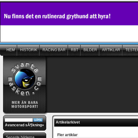
HEM
HISTORIK
RACING BAR
RBT
BILDER
ARTIKLAR
TESTE
Artikelarkivet
Avancerad sÃ¶kning»
Fler artiklar
Senaste bilderna