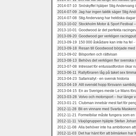
2014-07-10 Snöskyffel hjälper Stig Andervang i
2014-07-09 Jag har ingen taktik säger Stig Ande
2014-07-08 Stig Andervang har hektiska dagar f
2013-10-02 Stockholm Motor & Sport Festival – 
2013-10-01 Goodwood är det perfekta racing
2013-09-20 Goodwood ger verkligen racingpubl
2013-09-19 150 000 åskådare kan inte ha fel 
2013-09-18 Resan till Goodwood började med e
2013-09-02 Bilsporten och rättvisan
2013-08-13 Behövs det verkligen fler svenska 
2013-07-08 Intresset för entusiastfordon ökar n
2013-06-11 Rallyföraren låg på taket sex timmar
2013-04-23 Safarirallyt - en svensk historia
2013-04-19 Allt svenskt hopp försvann samtidi
2013-04-15 En av Sveriges meste Le Mans för
2013-03-28 Volvo och motorsport – hur länge 
2013-01-21 Clubman innebär mest fart för pen
2012-11-28 Bli en vinnare med Svarta Maskens
2012-11-21 Formelbilar måste fungera som en bö
2012-11-11 Växjögruppen hjälpte Stefan Johans
2012-11-08 Alla behöver inte ha ambitionen att 
2012-11-03 Det har hänt förr att bilmärken har f