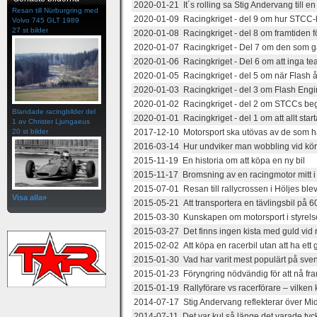
2020-01-21 It´s rolling sa Stig Andervang till en 
Resan till Nürburgring med
2020-01-09 Racingkriget - del 9 om hur STCC-
Volvo 745 GLT 1989
27 st bilder
2020-01-08 Racingkriget - del 8 om framtiden f
2020-01-07 Racingkriget - Del 7 om den som ga
2020-01-06 Racingkriget - Del 6 om att inga te
2020-01-05 Racingkriget - del 5 om när Flash å
2020-01-03 Racingkriget - del 3 om Flash Engine
2020-01-02 Racingkriget - del 2 om STCCs be
Blandade racingbilder del
2020-01-01 Racingkriget - del 1 om att allt sta
1 av Christer Ljungaeus
20 st bilder
2017-12-10 Motorsport ska utövas av de som h
2016-03-14 Hur undviker man wobbling vid kö
2015-11-19 En historia om att köpa en ny bil
2015-11-17 Bromsning av en racingmotor mitt i
2015-07-01 Resan till rallycrossen i Höljes blev
Visa alla»
2015-05-21 Att transportera en tävlingsbil på 60
2015-03-30 Kunskapen om motorsport i styre
2015-03-27 Det finns ingen kista med guld vid
2015-02-02 Att köpa en racerbil utan att ha ett 
2015-01-30 Vad har varit mest populärt på sve
2015-01-23 Föryngring nödvändig för att nå fra
2015-01-19 Rallyförare vs racerförare – vilken 
2014-07-17 Stig Andervang reflekterar över Midn
2014-07-11 Det var kul så länge det varade tyc